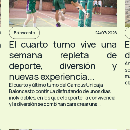
6
Baloncesto
24/07/2026
n
El cuarto turno vive una
E
semana repleta de
d
deporte, diversión y
An
so
nuevas experiencia...
ma
cl
El cuarto y último turno del Campus Unicaja
Baloncesto continúa disfrutando de unos días
inolvidables, en los que el deporte, la convivencia
y la diversión se combinan para crear una...