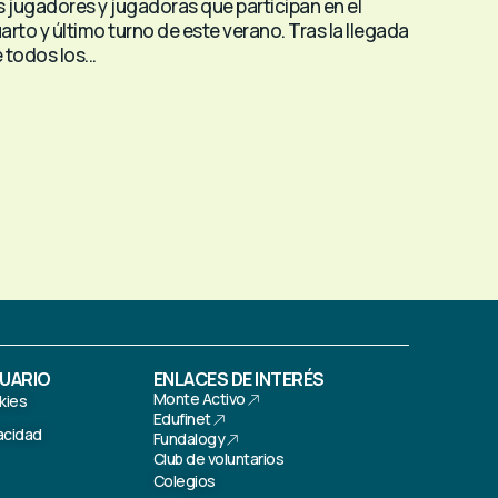
s jugadores y jugadoras que participan en el
arto y último turno de este verano. Tras la llegada
 todos los...
SUARIO
ENLACES DE INTERÉS
Monte Activo
kies
Edufinet
vacidad
Fundalogy
Club de voluntarios
Colegios