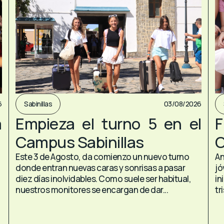
6
Sabinillas
03/08/2026
a
Empieza el turno 5 en el
F
Campus Sabinillas
C
Este 3 de Agosto, da comienzo un nuevo turno
An
donde entran nuevas caras y sonrisas a pasar
jó
diez días inolvidables. Como suele ser habitual,
in
nuestros monitores se encargan de dar...
tr