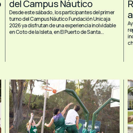
o
del Campus Náutico
R
a
Desde este sábado, los participantes del primer
turno del Campus Náutico Fundación Unicaja
Ay
2026 ya disfrutan de una experiencia inolvidable
re
en Coto de la Isleta, en El Puerto de Santa...
in
ch