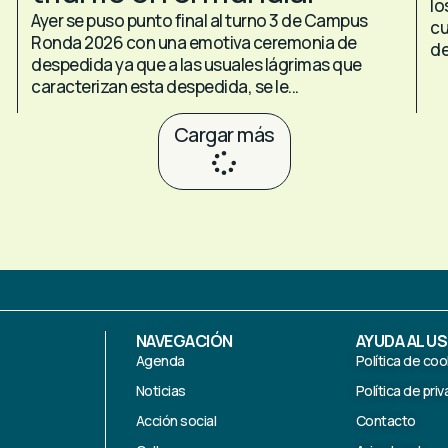
lo
Ayer se puso punto final al turno 3 de Campus
cu
Ronda 2026 con una emotiva ceremonia de
de
despedida ya que a las usuales lágrimas que
caracterizan esta despedida, se le...
Cargar más
NAVEGACIÓN
AYUDA AL U
Agenda
Política de coo
Noticias
Política de pri
Acción social
Contacto