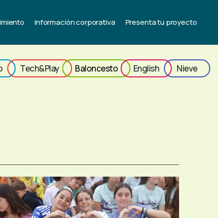
imiento
Información corporativa
Presenta tu proyecto
o
Tech&Play
Baloncesto
English
Nieve