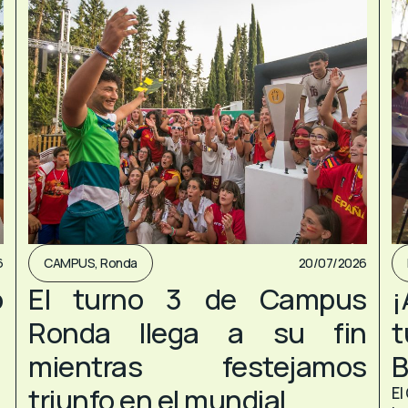
6
CAMPUS
,
Ronda
20/07/2026
o
El turno 3 de Campus
¡
Ronda llega a su fin
mientras festejamos
B
triunfo en el mundial
El