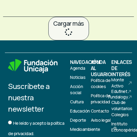
Cargar más
NAVEGACIÓN
AYUDA
ENLACES
AL
DE
Agenda
USUARIO
INTERÉS
Noticias
Monte
Política de
Suscríbete a
Activo
Acción
cookies
Edufinet
social
nuestra
Política de
Fundalogy
Cultura
privacidad
Club de
newsletter
voluntarios
Educación
Contacto
Colegios
Deporte
Aviso legal
He leído y acepto la
política
Instituto
Medioambiente
Econospérid
de privacidad.