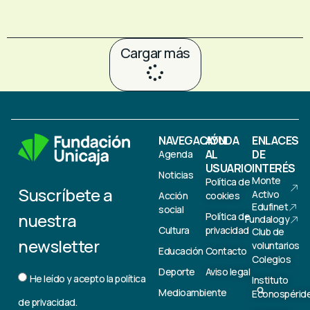
Cargar más
NAVEGACIÓN
AYUDA
ENLACES
AL
DE
Agenda
USUARIO
INTERÉS
Noticias
Monte
Política de
Suscríbete a
Activo
Acción
cookies
Edufinet
social
nuestra
Política de
Fundalogy
Cultura
privacidad
Club de
newsletter
voluntarios
Educación
Contacto
Colegios
Deporte
Aviso legal
He leído y acepto la
política
Instituto
Medioambiente
Econospérid
de privacidad.