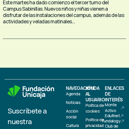
Este martes ha dado comienzo el tercer turno del
Campus Sabinillas. Nuevos niños y niñas vienen a
disfrutar de las instalaciones del campus, además de las
actividades y veladas matinales...
NAVEGACIÓN
AYUDA
ENLACES
AL
DE
Agenda
USUARIO
INTERÉS
Noticias
Monte
Política de
Suscríbete a
Activo
Acción
cookies
Edufinet
social
nuestra
Política de
Fundalogy
Cultura
privacidad
Club de