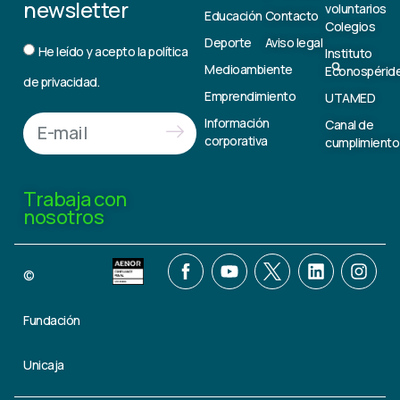
newsletter
voluntarios
Educación
Contacto
Colegios
Deporte
Aviso legal
He leído y acepto la
política
Instituto
Medioambiente
Econospérid
de privacidad.
Emprendimiento
UTAMED
Información
Canal de
corporativa
cumplimiento
Trabaja con
nosotros
©
Fundación
Unicaja