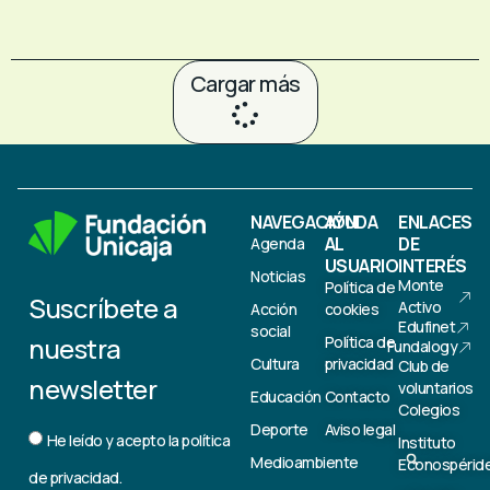
Cargar más
NAVEGACIÓN
AYUDA
ENLACES
AL
DE
Agenda
USUARIO
INTERÉS
Noticias
Monte
Política de
Suscríbete a
Activo
Acción
cookies
Edufinet
social
nuestra
Política de
Fundalogy
Cultura
privacidad
Club de
newsletter
voluntarios
Educación
Contacto
Colegios
Deporte
Aviso legal
He leído y acepto la
política
Instituto
Medioambiente
Econospérid
de privacidad.