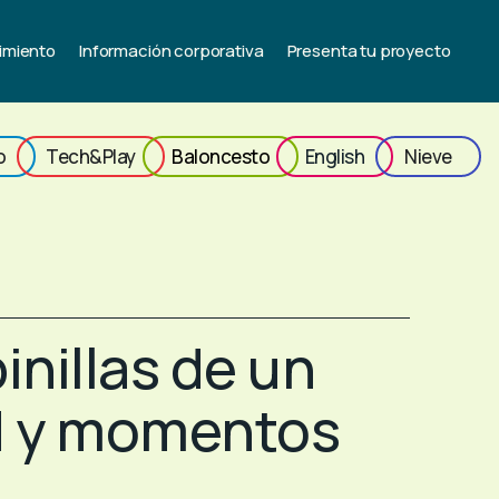
imiento
Información corporativa
Presenta tu proyecto
o
Tech&Play
Baloncesto
English
Nieve
nillas de un
ad y momentos