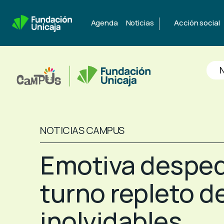
|
Agenda
Noticias
Acción social
N
NOTICIAS CAMPUS
Emotiva desped
turno repleto d
inolvidables