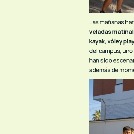
Las mañanas han
veladas matina
kayak, vóley pla
del campus, uno 
han sido escenar
además de momen