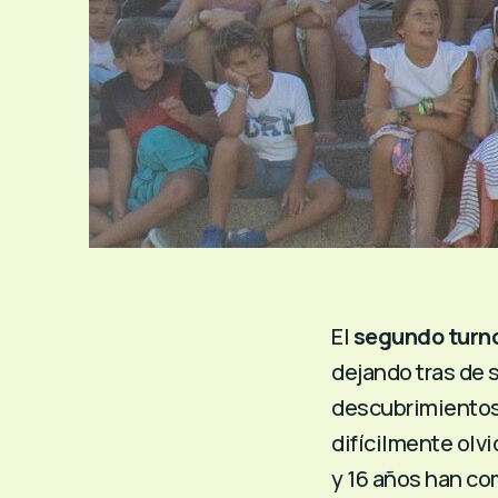
El
segundo turn
dejando tras de
descubrimientos
difícilmente olv
y 16 años han co