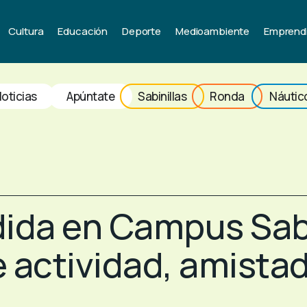
Cultura
Educación
Deporte
Medioambiente
Emprend
oticias
Apúntate
Sabinillas
Ronda
Náutic
ida en Campus Sabi
e actividad, amist