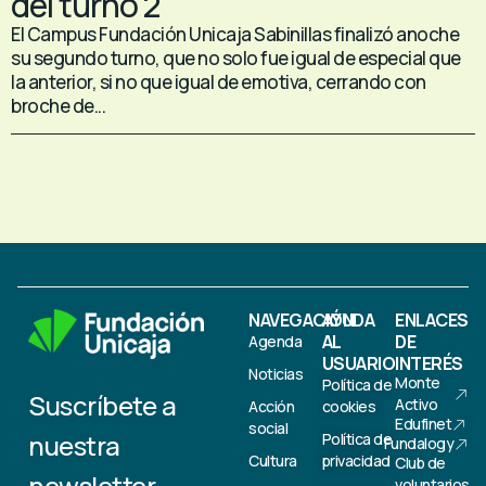
del turno 2
El Campus Fundación Unicaja Sabinillas finalizó anoche
su segundo turno, que no solo fue igual de especial que
la anterior, si no que igual de emotiva, cerrando con
broche de...
NAVEGACIÓN
AYUDA
ENLACES
AL
DE
Agenda
USUARIO
INTERÉS
Noticias
Monte
Política de
Suscríbete a
Activo
Acción
cookies
Edufinet
social
nuestra
Política de
Fundalogy
Cultura
privacidad
Club de
newsletter
voluntarios