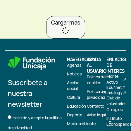
Cargar más
NAVEGACIÓN
AYUDA
ENLACES
AL
DE
Agenda
USUARIO
INTERÉS
Noticias
Monte
Política de
Suscríbete a
Activo
Acción
cookies
Edufinet
social
nuestra
Política de
Fundalogy
Cultura
privacidad
Club de
newsletter
voluntarios
Educación
Contacto
Colegios
Deporte
Aviso legal
He leído y acepto la
política
Instituto
Medioambiente
Econospérid
de privacidad.