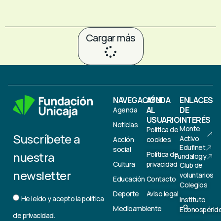
Cargar más
NAVEGACIÓN
AYUDA
ENLACES
AL
DE
Agenda
USUARIO
INTERÉS
Noticias
Monte
Política de
Suscríbete a
Activo
Acción
cookies
Edufinet
social
nuestra
Política de
Fundalogy
Cultura
privacidad
Club de
newsletter
voluntarios
Educación
Contacto
Colegios
Deporte
Aviso legal
He leído y acepto la
política
Instituto
Medioambiente
Econospérid
de privacidad.