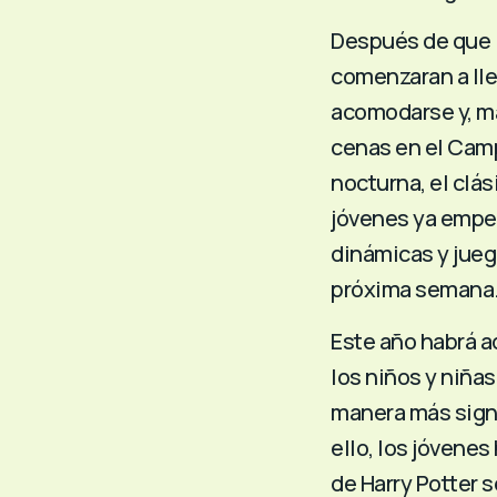
Después de que l
comenzaran a lleg
acomodarse y, más
cenas en el Camp
nocturna, el clási
jóvenes ya empe
dinámicas y jueg
próxima semana
Este año habrá a
los niños y niñas
manera más signi
ello, los jóvene
de Harry Potter s