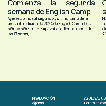
e
Comienza la segunda
semana de English Camp
s
Ayer recibimos al segundo y último turno de la
H
presente edición de 2024 de English Camp. Los
to
niños y niñas, que empezaban a llegar a partir de
de
las 17 horas,...
20
NAVEGACIÓN
AYUDA AL U
Agenda
Política de coo