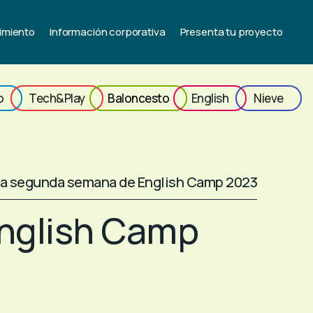
imiento
Información corporativa
Presenta tu proyecto
o
Tech&Play
Baloncesto
English
Nieve
a segunda semana de English Camp 2023
nglish Camp