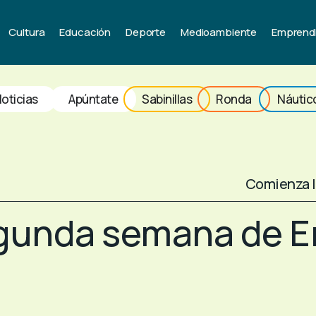
Cultura
Educación
Deporte
Medioambiente
Emprend
oticias
Apúntate
Sabinillas
Ronda
Náutic
Comienza l
gunda semana de E