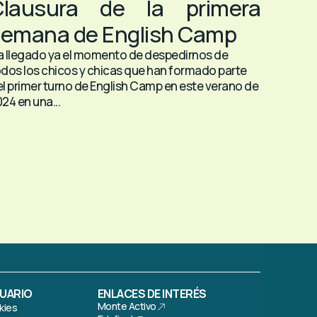
Clausura de la primera
emana de English Camp
a llegado ya el momento de despedirnos de
dos los chicos y chicas que han formado parte
l primer turno de English Camp en este verano de
24 en una...
SUARIO
ENLACES DE INTERÉS
Monte Activo
kies