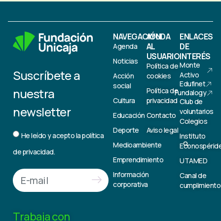
NAVEGACIÓN
AYUDA
ENLACES
AL
DE
Agenda
USUARIO
INTERÉS
Noticias
Monte
Política de
Suscríbete a
Activo
Acción
cookies
Edufinet
social
nuestra
Política de
Fundalogy
Cultura
privacidad
Club de
newsletter
voluntarios
Educación
Contacto
Colegios
Deporte
Aviso legal
He leído y acepto la
política
Instituto
Medioambiente
Econospérid
de privacidad.
Emprendimiento
UTAMED
Información
Canal de
corporativa
cumplimiento
Trabaja con