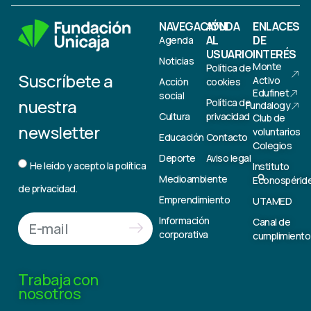
NAVEGACIÓN
AYUDA
ENLACES
AL
DE
Agenda
USUARIO
INTERÉS
Noticias
Monte
Política de
Suscríbete a
Activo
Acción
cookies
Edufinet
social
nuestra
Política de
Fundalogy
Cultura
privacidad
Club de
newsletter
voluntarios
Educación
Contacto
Colegios
Deporte
Aviso legal
He leído y acepto la
política
Instituto
Medioambiente
Econospérid
de privacidad.
Emprendimiento
UTAMED
Información
Canal de
corporativa
cumplimiento
Trabaja con
nosotros