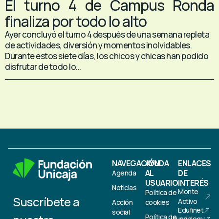
El turno 4 de Campus Ronda
finaliza por todo lo alto
Ayer concluyó el turno 4 después de una semana repleta
de actividades, diversión y momentos inolvidables.
Durante estos siete días, los chicos y chicas han podido
disfrutar de todo lo...
NAVEGACIÓN
AYUDA
ENLACES
AL
DE
Agenda
USUARIO
INTERÉS
Noticias
Monte
Política de
Suscríbete a
Activo
Acción
cookies
Edufinet
social
Política de
Fundalogy