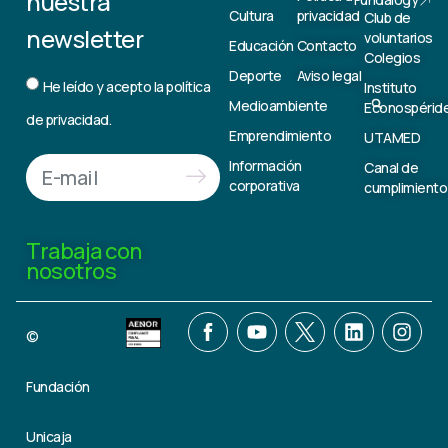
nuestra
Cultura
privacidad
Club de
newsletter
voluntarios
Educación
Contacto
Colegios
Deporte
Aviso legal
He leído y acepto la
política
Instituto
Medioambiente
Econospérid
de privacidad.
Emprendimiento
UTAMED
Información
Canal de
corporativa
cumplimiento
Trabaja con
nosotros
©
Fundación
Unicaja