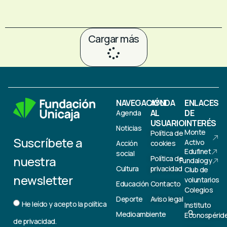
Cargar más
NAVEGACIÓN
AYUDA
ENLACES
AL
DE
Agenda
USUARIO
INTERÉS
Noticias
Monte
Política de
Suscríbete a
Activo
Acción
cookies
Edufinet
social
nuestra
Política de
Fundalogy
Cultura
privacidad
Club de
newsletter
voluntarios
Educación
Contacto
Colegios
Deporte
Aviso legal
He leído y acepto la
política
Instituto
Medioambiente
Econospérid
de privacidad.