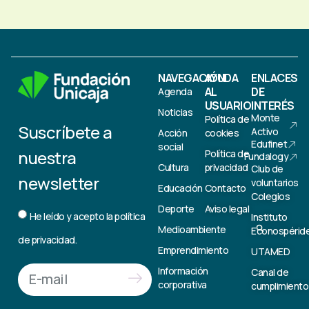
NAVEGACIÓN
AYUDA
ENLACES
AL
DE
Agenda
USUARIO
INTERÉS
Noticias
Monte
Política de
Suscríbete a
Activo
Acción
cookies
Edufinet
social
nuestra
Política de
Fundalogy
Cultura
privacidad
Club de
newsletter
voluntarios
Educación
Contacto
Colegios
Deporte
Aviso legal
He leído y acepto la
política
Instituto
Medioambiente
Econospérid
de privacidad.
Emprendimiento
UTAMED
Información
Canal de
corporativa
cumplimiento