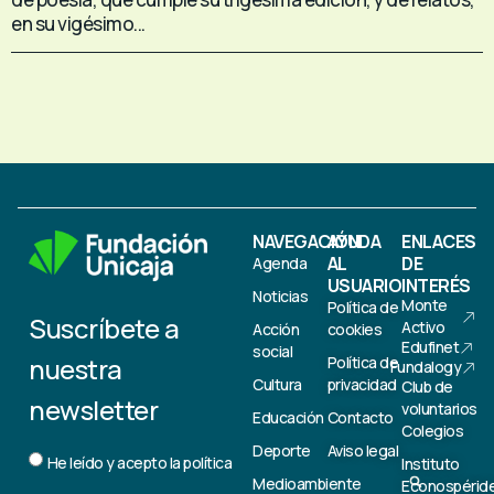
en su vigésimo...
NAVEGACIÓN
AYUDA
ENLACES
AL
DE
Agenda
USUARIO
INTERÉS
Noticias
Monte
Política de
Suscríbete a
Activo
Acción
cookies
Edufinet
social
nuestra
Política de
Fundalogy
Cultura
privacidad
Club de
newsletter
voluntarios
Educación
Contacto
Colegios
Deporte
Aviso legal
He leído y acepto la
política
Instituto
Medioambiente
Econospérid