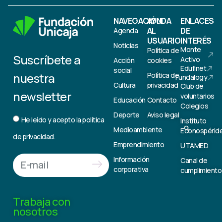
NAVEGACIÓN
AYUDA
ENLACES
AL
DE
Agenda
USUARIO
INTERÉS
Noticias
Monte
Política de
Suscríbete a
Activo
Acción
cookies
Edufinet
social
nuestra
Política de
Fundalogy
Cultura
privacidad
Club de
newsletter
voluntarios
Educación
Contacto
Colegios
Deporte
Aviso legal
He leído y acepto la
política
Instituto
Medioambiente
Econospérid
de privacidad.
Emprendimiento
UTAMED
Información
Canal de
corporativa
cumplimiento
Trabaja con
nosotros