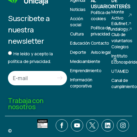
AL
DE
Agenda
USUARIO
INTERÉS
Noticias
Monte
Política de
Suscríbete a
Activo
Acción
cookies
Edufinet
social
nuestra
Política de
Fundalogy
Cultura
privacidad
Club de
newsletter
voluntarios
Educación
Contacto
Colegios
Deporte
Aviso legal
He leído y acepto la
Instituto
Medioambiente
política de privacidad.
Econospérid
Emprendimiento
UTAMED
Información
Canal de
corporativa
cumplimiento
Trabaja con
nosotros
©