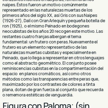
naipes. Éstos fueron un motivo comúnmente
representado en las naturalezas muertas de los
primeros años del siglo XX, así Gris con sus Naipes
(1926-27), Dalí con Gran Arlequín y pequeña botella de
ron (1925), o el mismo Peinado en bodegones
neocubistas de los años 20 recogen este motivo. Las
restantes cuatro franjas albergan el tema
fundamental: un frutero con peras. Nuevamente el
frutero es un elemento representativo de las
naturalezas muertas cubistas y especialmente en
Peinado, que lo llega a representar en otros lenguajes
como el abstracto geométrico. El conjunto posee
reminiscencias cubistas en la compartimentación del
espacio en planos cromáticos, así como otros
métodos como las transparencias entre peras que,
maximizado por los contrastes de colores a tinta
plana, dotan de gran fuerza al conjunto que recuerda
o rememora estéticas de vanguardia.
Figura con Paloma; (sin