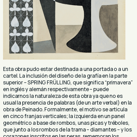
Esta obra pudo estar destinada a una portada o a un
cartel. La inclusión del diseño de la grafía en la parte
superior – SPRING FRÜLLING, que significa “primavera”
en inglés y alemán respectivamente – puede
indicarnos la naturaleza de esta obra ya que no es
usual la presencia de palabras (de un arte verbal) en la
obra de Peinado. Formalmente, el motivo se articula
en cinco franjas verticales; la izquierda en un panel
geométrico a base de rombos, unas picas y tréboles,
que junto a los rombos de la trama – diamantes – y los
corazones inscritos en las peras, rememoran los