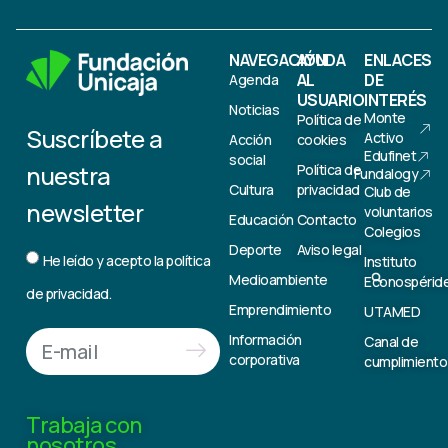
NAVEGACIÓN
AYUDA
ENLACES
AL
DE
Agenda
USUARIO
INTERÉS
Noticias
Monte
Política de
Suscríbete a
Activo
Acción
cookies
Edufinet
social
nuestra
Política de
Fundalogy
Cultura
privacidad
Club de
newsletter
voluntarios
Educación
Contacto
Colegios
Deporte
Aviso legal
He leído y acepto la
política
Instituto
Medioambiente
Econospérid
de privacidad.
Emprendimiento
UTAMED
Información
Canal de
corporativa
cumplimiento
Trabaja con
nosotros