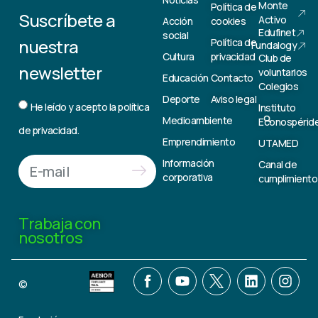
Monte
Política de
Suscríbete a
Activo
Acción
cookies
Edufinet
social
nuestra
Política de
Fundalogy
Cultura
privacidad
Club de
newsletter
voluntarios
Educación
Contacto
Colegios
Deporte
Aviso legal
He leído y acepto la
política
Instituto
Medioambiente
Econospérid
de privacidad.
Emprendimiento
UTAMED
Información
Canal de
corporativa
cumplimiento
Trabaja con
nosotros
©