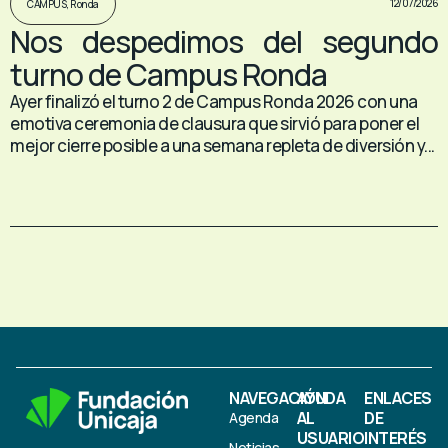
12/07/2026
CAMPUS
,
Ronda
Nos despedimos del segundo
turno de Campus Ronda
Ayer finalizó el turno 2 de Campus Ronda 2026 con una
emotiva ceremonia de clausura que sirvió para poner el
mejor cierre posible a una semana repleta de diversión y...
NAVEGACIÓN
AYUDA
ENLACES
AL
DE
Agenda
USUARIO
INTERÉS
Noticias