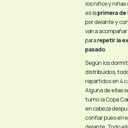
los niños y niñas
es la
primera de
por delante y co
van a acompañar 
para
repetir la 
pasado
.
Según los dormit
distribuidos, tod
repartidos en 4 c
Alguna de ellas se
turno la Copa Ca
en cabeza despué
confiar pues el 
delante. Todo el