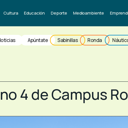
Cultura
Educación
Deporte
Medioambiente
Emprend
oticias
Apúntate
Sabinillas
Ronda
Náutic
rno 4 de Campus R