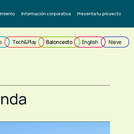
imiento
Información corporativa
Presenta tu proyecto
o
Tech&Play
Baloncesto
English
Nieve
onda