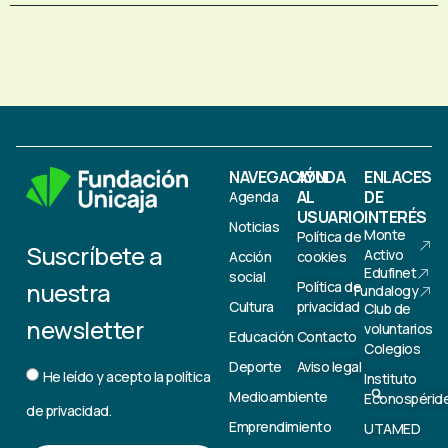
NAVEGACIÓN
AYUDA
ENLACES
AL
DE
Agenda
USUARIO
INTERÉS
Noticias
Monte
Política de
Suscríbete a
Activo
Acción
cookies
Edufinet
social
nuestra
Política de
Fundalogy
Cultura
privacidad
Club de
newsletter
voluntarios
Educación
Contacto
Colegios
Deporte
Aviso legal
He leído y acepto la
política
Instituto
Medioambiente
Econospérid
de privacidad.
Emprendimiento
UTAMED