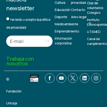
Cultura
privacidad
Club de
newsletter
voluntarios
Educación
Contacto
Colegios
Deporte
Aviso legal
He leído y acepto la
política
Instituto
Medioambiente
Econospérid
de privacidad.
Emprendimiento
UTAMED
Información
Canal de
corporativa
cumplimiento
Trabaja con
nosotros
©
Fundación
Unicaja