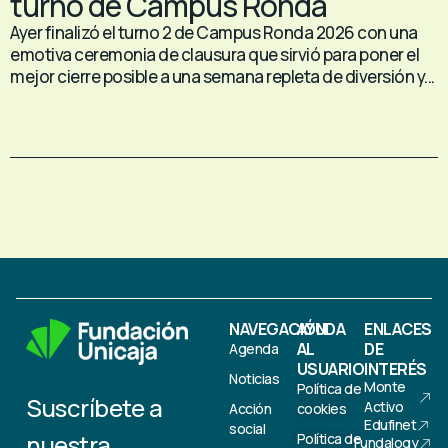
turno de Campus Ronda
Ayer finalizó el turno 2 de Campus Ronda 2026 con una
emotiva ceremonia de clausura que sirvió para poner el
mejor cierre posible a una semana repleta de diversión y...
NAVEGACIÓN
AYUDA
ENLACES
AL
DE
Agenda
USUARIO
INTERÉS
Noticias
Monte
Política de
Suscríbete a
Activo
Acción
cookies
Edufinet
social
nuestra
Política de
Fundalogy