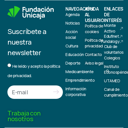
NAVEGACIÓN
AYUDA
ENLACES
AL
DE
Agenda
USUARIO
INTERÉS
Noticias
Monte
Política de
Suscríbete a
Activo
Acción
cookies
Edufinet
social
nuestra
Política de
Fundalogy
Cultura
privacidad
Club de
newsletter
voluntarios
Educación
Contacto
Colegios
Deporte
Aviso legal
He leído y acepto la
política
Instituto
Medioambiente
Econospérid
de privacidad.
Emprendimiento
UTAMED
Información
Canal de
corporativa
cumplimiento
Trabaja con
nosotros