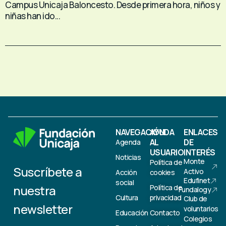
Campus Unicaja Baloncesto. Desde primera hora, niños y
niñas han ido...
NAVEGACIÓN
AYUDA
ENLACES
AL
DE
Agenda
USUARIO
INTERÉS
Noticias
Monte
Política de
Suscríbete a
Activo
Acción
cookies
Edufinet
social
nuestra
Política de
Fundalogy
Cultura
privacidad
Club de
newsletter
voluntarios
Educación
Contacto
Colegios