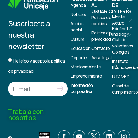
AL
DE
Agenda
USUARIO
INTERÉS
Noticias
Monte
Política de
Suscríbete a
Activo
Acción
cookies
Edufinet
social
nuestra
Política de
Fundalogy
Cultura
privacidad
Club de
newsletter
voluntarios
Educación
Contacto
Colegios
Deporte
Aviso legal
He leído y acepto la
política
Instituto
Medioambiente
Econospérid
de privacidad.
Emprendimiento
UTAMED
Información
Canal de
corporativa
cumplimiento
Trabaja con
nosotros
©